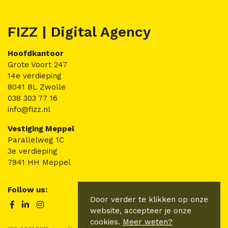
FIZZ | Digital Agency
Hoofdkantoor
Grote Voort 247
14e verdieping
8041 BL Zwolle
038 303 77 16
info@fizz.nl
Vestiging Meppel
Parallelweg 1C
3e verdieping
7941 HH Meppel
Follow us:
Door verder te klikken op onze
website, accepteer je onze
cookies.
Meer weten?