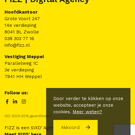
Hoofdkantoor
Grote Voort 247
14e verdieping
8041 BL Zwolle
038 303 77 16
info@fizz.nl
Vestiging Meppel
Parallelweg 1C
3e verdieping
7941 HH Meppel
Follow us:
Door verder te klikken op onze
website, accepteer je onze
cookies.
Meer weten?
ISO 9001:2015 gecertificeerd
Akkoord
FIZZ is een SIXD' Agency.
Meet SIXD' here.