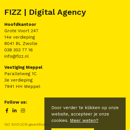
FIZZ | Digital Agency
Hoofdkantoor
Grote Voort 247
14e verdieping
8041 BL Zwolle
038 303 77 16
info@fizz.nl
Vestiging Meppel
Parallelweg 1C
3e verdieping
7941 HH Meppel
Follow us:
Door verder te klikken op onze
website, accepteer je onze
cookies.
Meer weten?
ISO 9001:2015 gecertificeerd