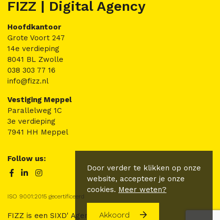
FIZZ | Digital Agency
Hoofdkantoor
Grote Voort 247
14e verdieping
8041 BL Zwolle
038 303 77 16
info@fizz.nl
Vestiging Meppel
Parallelweg 1C
3e verdieping
7941 HH Meppel
Follow us:
Door verder te klikken op onze
website, accepteer je onze
cookies.
Meer weten?
ISO 9001:2015 gecertificeerd
Akkoord
FIZZ is een SIXD' Agency.